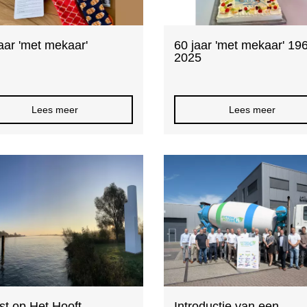
aar 'met mekaar'
60 jaar 'met mekaar' 19
2025
Lees meer
Lees meer
st op Het Hooft
Introductie van een